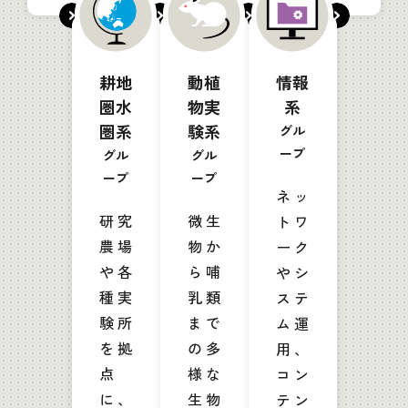
耕地
動植
情報
圏水
物実
系
圏系
験系
グル
ープ
グル
グル
ープ
ープ
ネッ
研究
微生
トワ
農場
物か
ーク
や各
ら哺
やシ
種実
乳類
ステ
験所
まで
ム運
を拠
の多
用、
点
様な
コン
に、
生物
テン