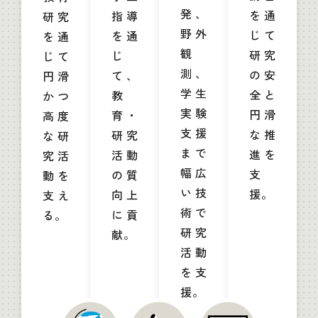
発、
を通
指導
研究
野外
じて
を通
を通
観
研究
じ
じて
測、
の安
て、
円滑
学生
全と
教
かつ
実験
円滑
育・
高度
支援
な推
研究
な研
まで
進を
活動
究活
幅広
支
の質
動を
い技
援。
向上
支え
術で
に貢
る。
研究
献。
活動
を支
援。