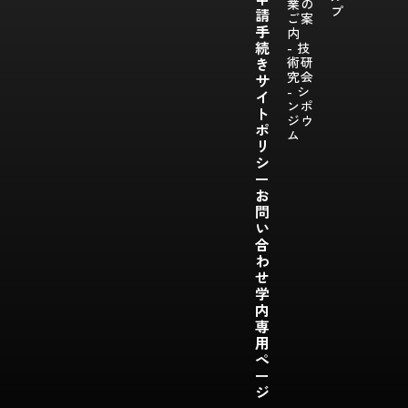
業の
プ
請
ご案
手
内
続
- 技
き
術研
究会
サ
- シ
イ
ンポ
ト
ジウ
ポ
ム
リ
シ
ー
お
問
い
合
わ
せ
学
内
専
用
ペ
ー
ジ