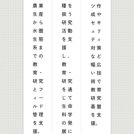
農業
種を
ツ作
生産
扱う
成や
から
研究
セキ
水圏
活動
ュリ
生態
を支
ティ
系ま
援
対策
での
し、
など
教
教
幅広
育・
育・
い技
研究
研究
術で
とフ
を通
教育
ィー
じて
研究
ルド
生命
基盤
管理
科学
を支
を支
の発
援。
援。
展に