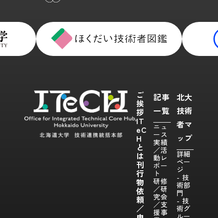
ご
記事
北大
挨
一覧
技術
拶
IT
者マ
ニュ
eC
ース
ップ
H
実績
と
／活
詳細
は
動レ
ペー
刊
ポー
ジ
行
ト
- 技
物
研修
術部
／研
依
門
究会
頼
- 技
／支
／
術グ
援事
申
ルー