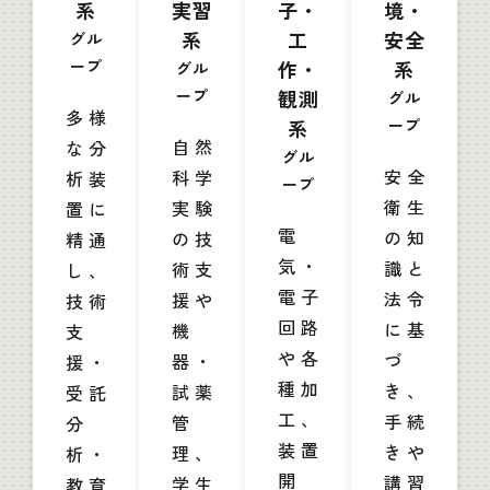
系
実習
子・
境・
系
工
安全
グル
ープ
作・
系
グル
ープ
観測
グル
多様
系
ープ
自然
な分
グル
安全
科学
析装
ープ
衛生
実験
置に
電
の知
の技
精通
気・
識と
術支
し、
電子
法令
援や
技術
回路
に基
機
支
や各
づ
器・
援・
種加
き、
試薬
受託
工、
手続
管
分
装置
きや
理、
析・
開
講習
学生
教育